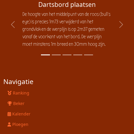
Dartsbord plaatsen
De hoogte van het middelpunt van de roos (bull's
eye) is precies 1m73 verwijderd van het
Previous
Next
grondvlak en de werplijn is op 2m37 gemeten
vanaf de voorkant van het bord. De werplijn
moet minstens 1m breed en 30mm hoog zijn.
Navigatie
Ranking
Beker
Kalender
Ploegen