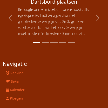
Dartsbord plaatsen
De hoogte van het middelpunt van de roos (bull's
eye) is precies 1m73 verwijderd van het
Previous
Next
grondvlak en de werplijn is op 2m37 gemeten
vanaf de voorkant van het bord. De werplijn
moet minstens 1m breed en 30mm hoog zijn.
Navigatie
Ranking
Beker
Kalender
Ploegen