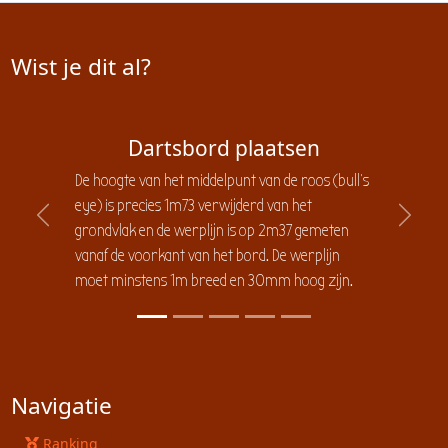
Wist je dit al?
Dartsbord plaatsen
De hoogte van het middelpunt van de roos (bull's
eye) is precies 1m73 verwijderd van het
Previous
Next
grondvlak en de werplijn is op 2m37 gemeten
vanaf de voorkant van het bord. De werplijn
moet minstens 1m breed en 30mm hoog zijn.
Navigatie
Ranking